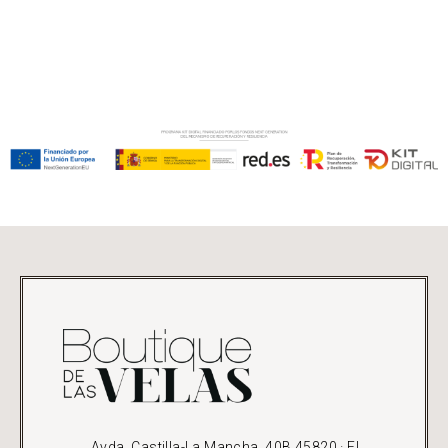
Avda. Castilla-La Mancha, 40B 45820 · El