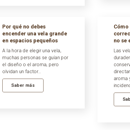
Por qué no debes
Cómo 
encender una vela grande
corre
en espacios pequeños
no se 
A la hora de elegir una vela,
Las vel
muchas personas se guían por
durader
el diseño o el aroma, pero
conserv
olvidan un factor…
directa
aroma 
Saber más
inciden
Sa