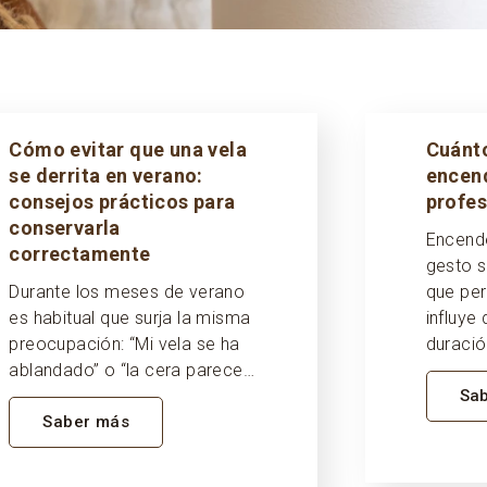
Cómo evitar que una vela
Cuánto
se derrita en verano:
encend
consejos prácticos para
profes
conservarla
Encende
correctamente
gesto s
Durante los meses de verano
que pe
es habitual que surja la misma
influye
preocupación: “Mi vela se ha
duració
ablandado” o “la cera parece…
Sa
Saber más