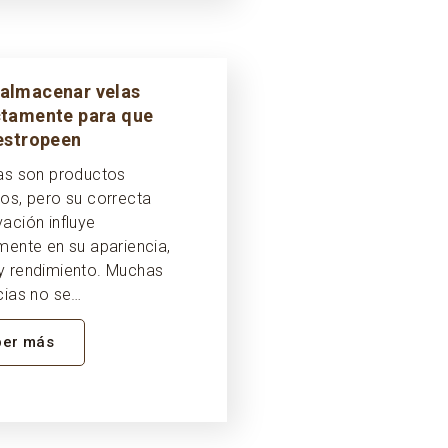
almacenar velas
ctamente para que
estropeen
as son productos
os, pero su correcta
ación influye
mente en su apariencia,
y rendimiento. Muchas
cias no se…
ber más