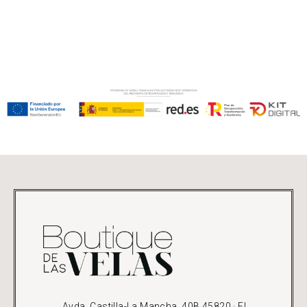
Avda. Castilla-La Mancha, 40B 45820 · El