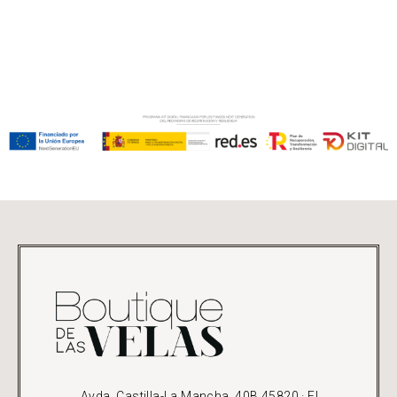
Avda. Castilla-La Mancha, 40B 45820 · El