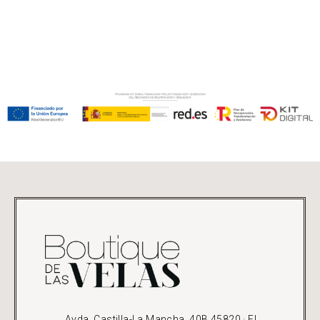
Avda. Castilla-La Mancha, 40B 45820 · El