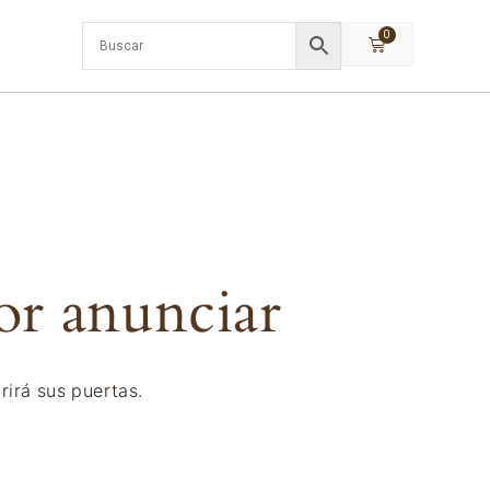
0
or anunciar
rirá sus puertas.